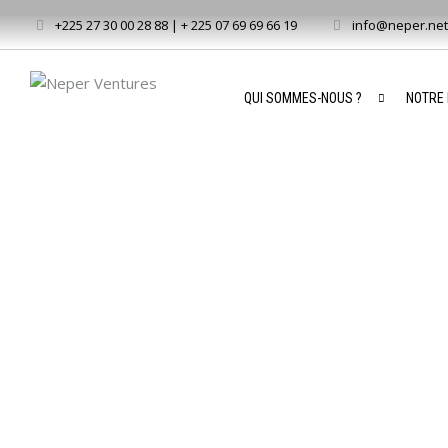
+225 27 30 00 28 88 | + 225 07 69 69 66 19
info@neper.net
QUI SOMMES-NOUS ?
NOTRE 
NEPER
VENTURES